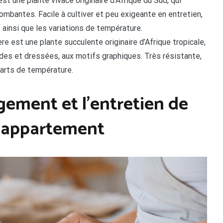
est une plante vivace originaire d’Afrique du Sud, qui
ombantes. Facile à cultiver et peu exigeante en entretien,
, ainsi que les variations de température.
re est une plante succulente originaire d’Afrique tropicale,
gides et dressées, aux motifs graphiques. Très résistante,
carts de température.
gement et l’entretien de
n appartement